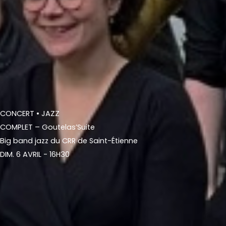
CONCERT
• JAZZ
COMPLET – Goutelas’Suite
Big band jazz du CRR de Saint-Étienne
DIM. 6 AVRIL - 16H30