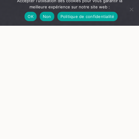
Accepter l'utilisation des cookies pour vous garantir la
meilleure expérience sur notre site web :
OK
Non
Politique de confidentialité
© DR
COMPLET – Goutelas’Suite
Big band jazz du CRR de Saint-Étienne
Le concert est COMPLET. Merci pour votre
compréhension !
En février 1966, le pianiste de jazz américain Duke Ellington
séjourne à Goutelas alors en pleine reconstruction.
Durablement marqué par son passage et ses rencontres, il
compose quelques années plus tard une
Goutelas Suite
.
Cinquante ans après sa mort, place au big band du
conservatoire de Saint-Étienne pour mettre à l’honneur cette