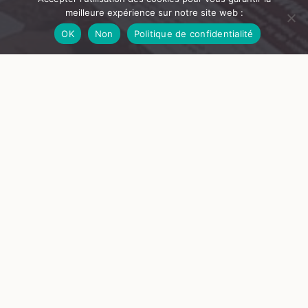
meilleure expérience sur notre site web :
OK
Non
Politique de confidentialité
© Château de Goutelas
Devenir pont
Aide aux migrant·e·s, féminisme et antiracisme dans la Loire
Dans le cadre du festival Plurielles !
« Les murs renversés deviennent des ponts », écrivait Angela
Davis. Place aux associations et collectifs qui agissent sur le
territoire !
avec notamment
Sakina Bakha
(Assa Azekka),
Valérie
Gérenton
(Giddy Up),
Habiba Zerarga
(association
TRACES), un·e membre du
collectif d’accueil des
demandeurs d’asile en Forez
.