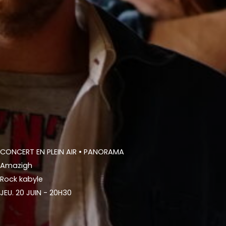
CONCERT EN PLEIN AIR
• PANORAMA
Amazigh
Rock kabyle
JEU. 20 JUIN - 20H30