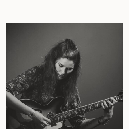
SOIRÉE-
CONCERT
PANORAMA
#1
:
Tit
for
Tat