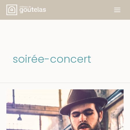
Skip
to
content
soirée-concert