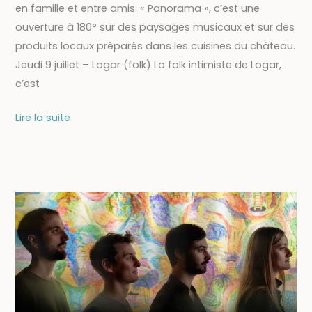
en famille et entre amis. « Panorama », c’est une
ouverture à 180° sur des paysages musicaux et sur des
produits locaux préparés dans les cuisines du château.
Jeudi 9 juillet – Logar (folk) La folk intimiste de Logar,
c’est
09/07
Lire la suite
–
SOIRÉE-
CONCERT
PANORAMA
#2
:
Logar