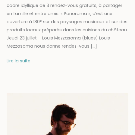
cadre idyllique de 3 rendez-vous gratuits, à partager
en famille et entre amis. « Panorama », c’est une
ouverture à 180° sur des paysages musicaux et sur des
produits locaux préparés dans les cuisines du château.
Jeudi 23 juillet – Louis Mezzasoma (blues) Louis
Mezzasoma nous donne rendez-vous […]
23/07
Lire la suite
–
SOIRÉE-
CONCERT
PANORAMA
#3
:
Louis
Mezzasoma