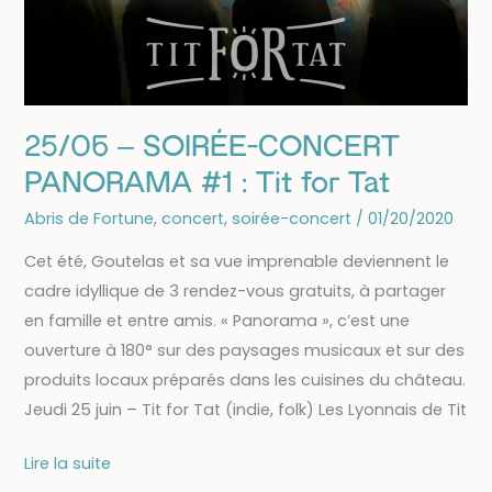
25/06 – SOIRÉE-CONCERT
PANORAMA #1 : Tit for Tat
Abris de Fortune
,
concert
,
soirée-concert
/
01/20/2020
Cet été, Goutelas et sa vue imprenable deviennent le
cadre idyllique de 3 rendez-vous gratuits, à partager
en famille et entre amis. « Panorama », c’est une
ouverture à 180° sur des paysages musicaux et sur des
produits locaux préparés dans les cuisines du château.
Jeudi 25 juin – Tit for Tat (indie, folk) Les Lyonnais de Tit
25/06
Lire la suite
–