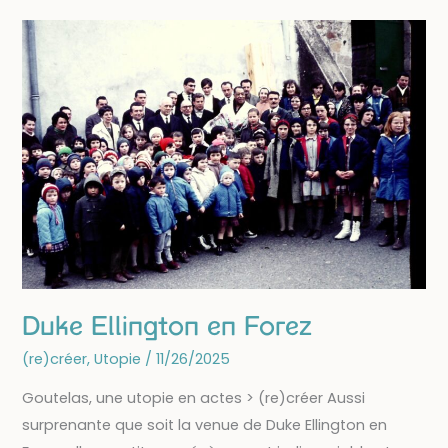
soutiens
artistiques
des
premières
heures
Duke Ellington en Forez
(re)créer
,
Utopie
/
11/26/2025
Goutelas, une utopie en actes > (re)créer Aussi
surprenante que soit la venue de Duke Ellington en