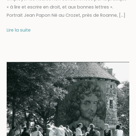
« à lire et escrire en droit, et aux bonnes lettres ».
Portrait Jean Papon Né au Crozet, près de Roanne, […]
La
Lire la suite
demeure
de
Jean
Papon,
grand
juge
et
humaniste
forézien