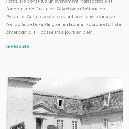
Forez, elle constitue un évènement indissociable et
fondateur de Goutelas. © Archives Château de
Goutelas Cette question revient sans cesse lorsque
l’on parle de Duke Ellington en France : Pourquoi l’artiste
américain a-t-il passé trois jours en plein
Duke
Lire la suite
Ellington
en
Forez