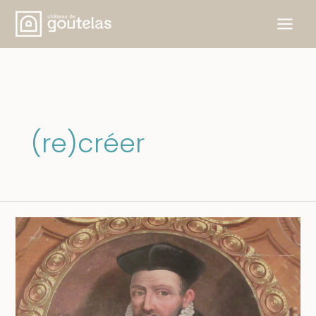
Skip
to
content
(re)créer