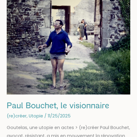
Paul Bouchet, le visionnaire
(re)créer
,
Utopie
/
11/25/2025
Goutelas, une utopie en actes > (re)créer Paul Bouchet,
avocat, résistant, a mis en mouvement la rénovation