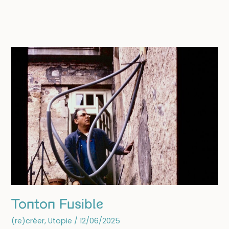
au
château
Tonton Fusible
(re)créer
,
Utopie
/
12/06/2025