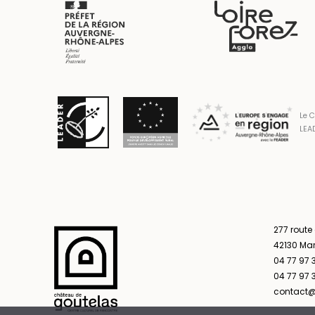
Le C
LEAD
277 route
42130 Ma
04 77 97 
04 77 97 3
contact@