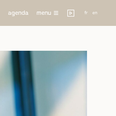
agenda
menu
fr
en