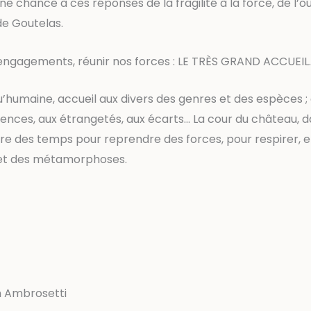
e chance à ces réponses de la fragilité à la force, de l’ou
de Goutelas.
 engagements, réunir nos forces : LE TRÈS GRAND ACCUEIL.
’humaine, accueil aux divers des genres et des espèces ; a
riences, aux étrangetés, aux écarts… La cour du château, d
iltre des temps pour reprendre des forces, pour respirer, e
oir et des métamorphoses.
uh Ambrosetti