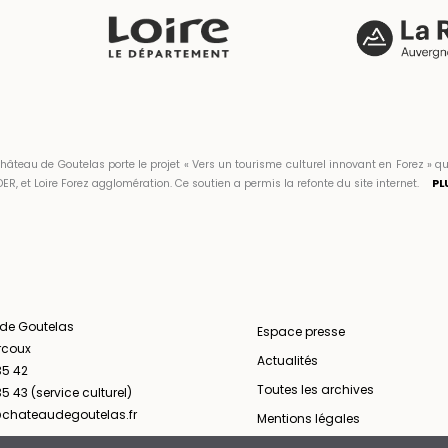
hâteau de Goutelas porte le projet « Vers un tourisme culturel innovant en Forez 
ER, et Loire Forez agglomération. Ce soutien a permis la refonte du site internet.
PL
 de Goutelas
Espace presse
rcoux
Actualités
35 42
Toutes les archives
5 43 (service culturel)
chateaudegoutelas.fr
Mentions légales