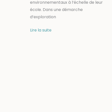
environnementaux à l’échelle de leur
école. Dans une démarche
d’exploration
Ma
Lire la suite
Terre
vue
d’ici