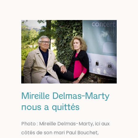
!
Cuisinier.e
/
serveur.se
/
accueil
au
food
truck,
CDD
mai
Mireille Delmas-Marty
>
nous a quittés
septembre
Photo : Mireille Delmas-Marty, ici aux
côtés de son mari Paul Bouchet,