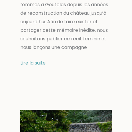
femmes à Goutelas depuis les années
de reconstruction du château jusqu’à
aujourd’hui. Afin de faire exister et
partager cette mémoire inédite, nous
souhaitons publier ce récit féminin et
nous lançons une campagne
Appel
Lire la suite
à
dons
:
Goutelas,
un
récit
au
féminin