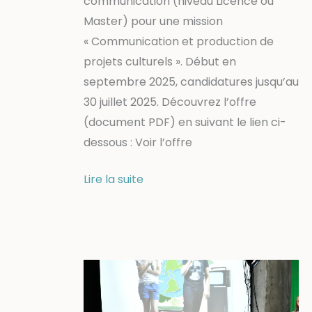
communication (niveau Licence ou
Master) pour une mission
« Communication et production de
projets culturels ». Début en
septembre 2025, candidatures jusqu’au
30 juillet 2025. Découvrez l’offre
(document PDF) en suivant le lien ci-
dessous : Voir l’offre
Offre
Lire la suite
d’alternance
:
communication
et
production
de