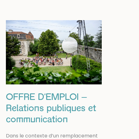
stage
–
Médiation
culturelle
et
artistique
OFFRE D’EMPLOI –
Relations publiques et
communication
Dans le contexte d’un remplacement