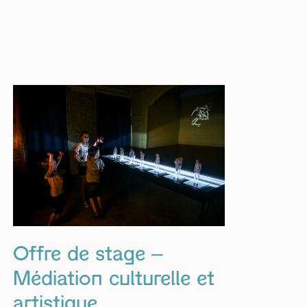
Offre de stage –
Médiation culturelle et
artistique