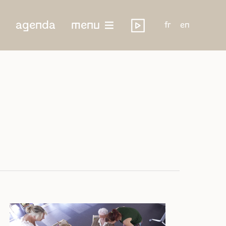
agenda
menu
fr
en