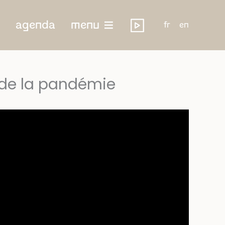
agenda
menu
fr
en
e de la pandémie