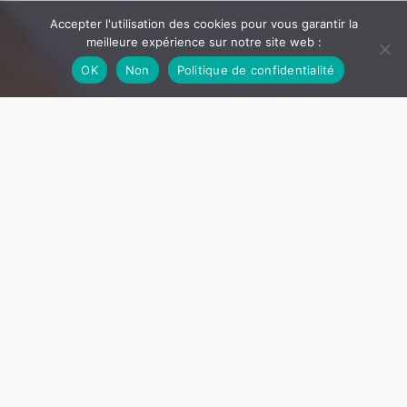
Accepter l'utilisation des cookies pour vous garantir la
meilleure expérience sur notre site web :
OK
Non
Politique de confidentialité
© Max Teste
Table d’hôtes à Montbrison
Avec le projet Popote chef
À l'issue d'une semaine de rencontres et d'ateliers organisés
par
Comité des fêtes [mobile]
,
Loire Forez
agglomération
, le Château de Goutelas et le
Centre social
de Montbrison
, les membres de la brigade montbrisonnaise
du projet Popote Chef vous invitent à leur table.
Venez découvrir le restaurant éphémère qu'ils et elles ont