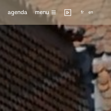
agenda
menu
fr
en