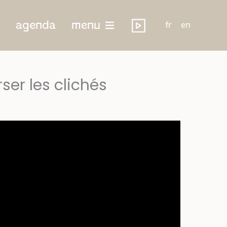
agenda
menu
fr
en
ser les clichés