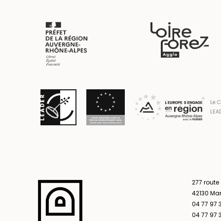
Le C
LEAD
277 route
42130 Ma
04 77 97 
04 77 97 3