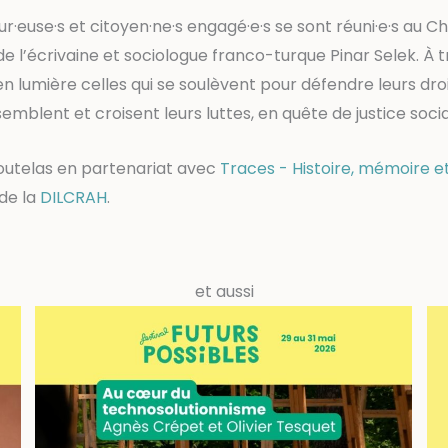
ur·euse·s et citoyen·ne·s engagé·e·s se sont réuni·e·s au 
e l’écrivaine et sociologue franco-turque Pinar Selek. À 
 lumière celles qui se soulèvent pour défendre leurs droit
rassemblent et croisent leurs luttes, en quête de justice socia
utelas en partenariat avec
Traces - Histoire, mémoire e
 de la
DILCRAH
.
et aussi