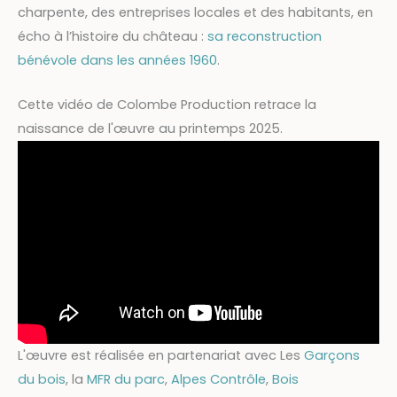
charpente, des entreprises locales et des habitants, en
écho à l’histoire du château :
sa reconstruction
bénévole dans les années 1960
.
Cette vidéo de Colombe Production retrace la
naissance de l'œuvre au printemps 2025.
L'œuvre est réalisée en partenariat avec Les
Garçons
du bois
, la
MFR du parc
,
Alpes Contrôle
,
Bois