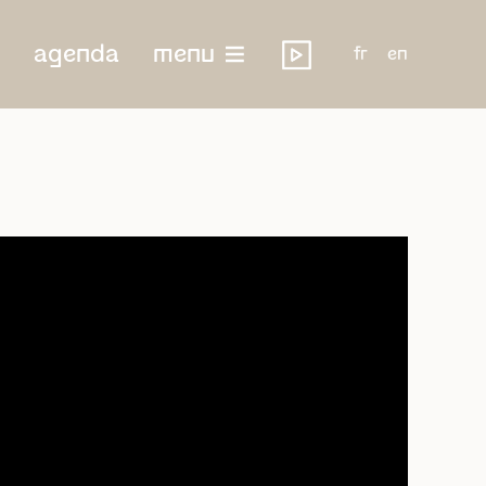
agenda
menu
fr
en