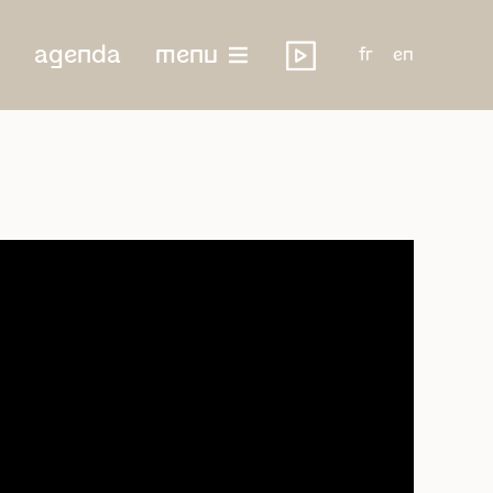
agenda
menu
fr
en