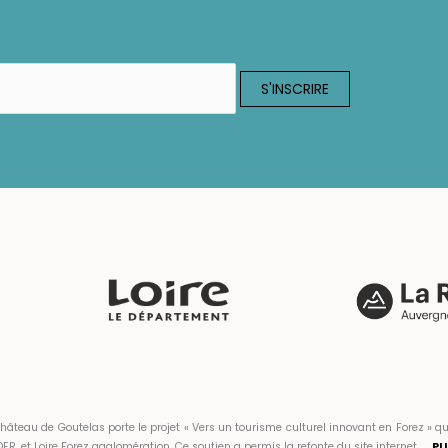
hâteau de Goutelas porte le projet « Vers un tourisme culturel innovant en Forez 
ER, et Loire Forez agglomération. Ce soutien a permis la refonte du site internet.
PL