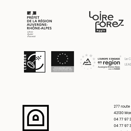
Le C
LEAD
277 route
42130 Ma
04 77 97 
04 77 97 3