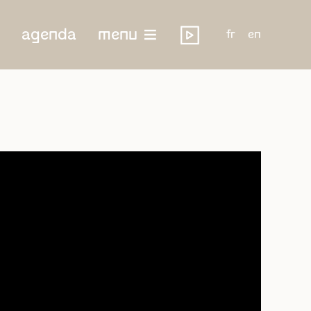
agenda
menu
fr
en