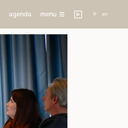
agenda
menu
fr
en