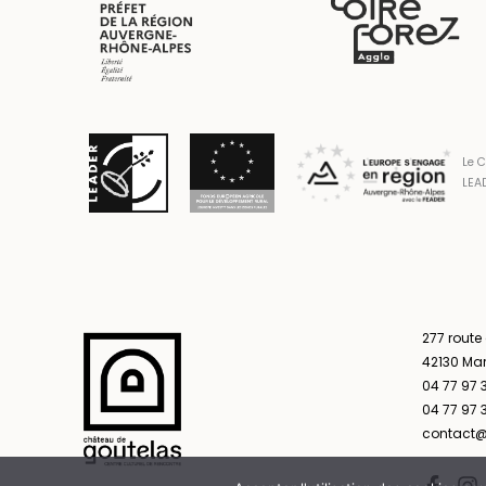
Le C
LEAD
277 route
42130 Ma
04 77 97 
04 77 97 3
contact@