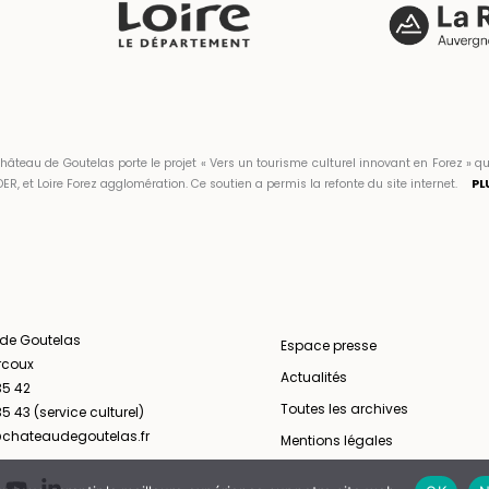
hâteau de Goutelas porte le projet « Vers un tourisme culturel innovant en Forez 
ER, et Loire Forez agglomération. Ce soutien a permis la refonte du site internet.
PL
 de Goutelas
Espace presse
rcoux
Actualités
35 42
Toutes les archives
5 43 (service culturel)
chateaudegoutelas.fr
Mentions légales