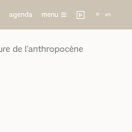
agenda
menu
fr
en
re de l’anthropocène