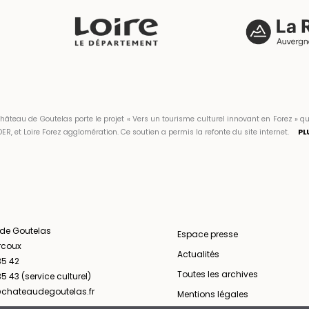
hâteau de Goutelas porte le projet « Vers un tourisme culturel innovant en Forez 
ER, et Loire Forez agglomération. Ce soutien a permis la refonte du site internet.
PL
 de Goutelas
Espace presse
rcoux
Actualités
35 42
Toutes les archives
5 43 (service culturel)
chateaudegoutelas.fr
Mentions légales