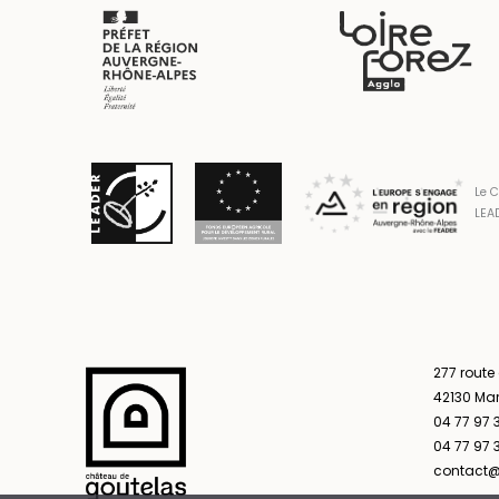
Le C
LEAD
277 route
42130 Ma
04 77 97 
04 77 97 3
contact@