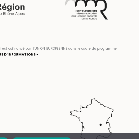
» qui est cofinancé par l’UNION EUROPEENNE dans le cadre du programme
US D'INFORMATIONS +