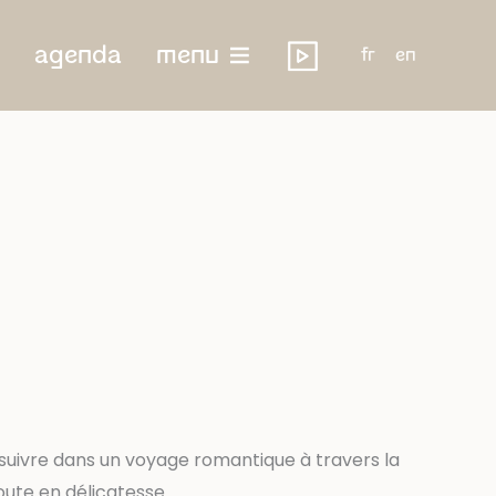
agenda
menu
fr
en
 suivre dans un voyage romantique à travers la
ute en délicatesse.