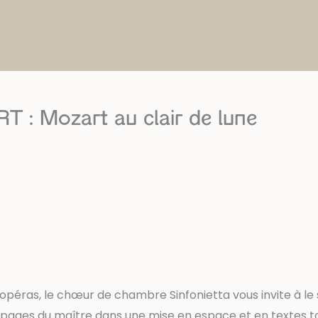
: Mozart au clair de lune
opéras, le chœur de chambre Sinfonietta vous invite à le
 pages du maître dans une mise en espace et en textes to