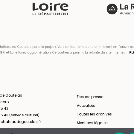
hâteau de Goutelas porte le projet « Vers un tourisme culturel innovant en Forez 
ER, et Loire Forez agglomération. Ce soutien a permis la refonte du site internet.
PL
 de Goutelas
Espace presse
rcoux
Actualités
35 42
Toutes les archives
5 43 (service culturel)
chateaudegoutelas.fr
Mentions légales