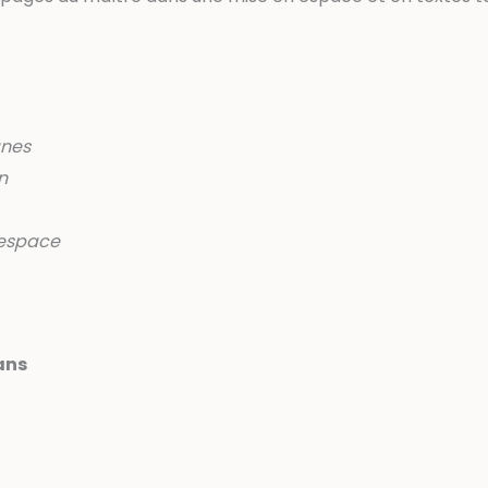
anes
n
 espace
 ans