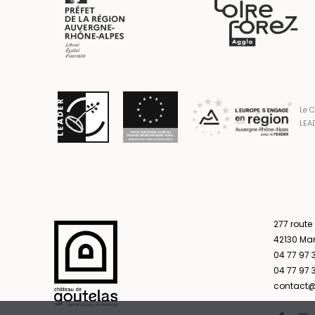
Le C
LEAD
277 route
42130 Ma
04 77 97 
04 77 97 3
contact@