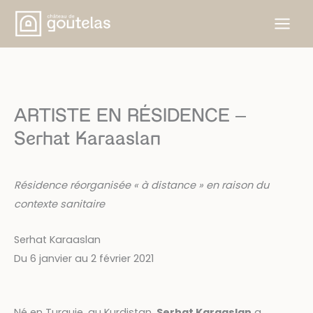
Skip
to
content
ARTISTE EN RÉSIDENCE –
Serhat Karaaslan
Résidence réorganisée « à distance » en raison du
contexte sanitaire
Serhat Karaaslan
Du 6 janvier au 2 février 2021
Né en Turquie, au Kurdistan,
Serhat Karaaslan
a