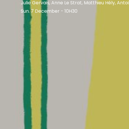
Julie Gervais, Anne Le Strat, Matthieu Hély, Ant
Sun. 7 December - 10H30