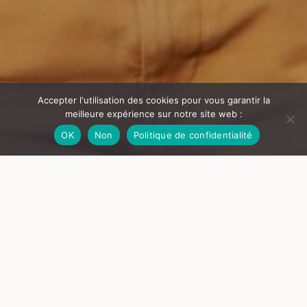
Accepter l'utilisation des cookies pour vous garantir la
meilleure expérience sur notre site web :
OK
Non
Politique de confidentialité
© Elisa Larvego
Pour un service public européen de l’hospitalité
Navire Avenir
Imaginé pour le sauvetage et le soin en haute mer de
personnes réfugiées, le
Navire Avenir
pourrait être le premier
bateau d’une flotte de sauvetage
européenne.