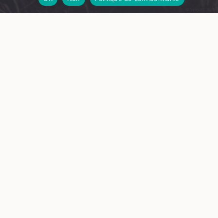
© Vincent Joffre
Camille, tu dors ?
Par la compagnie Chienne de vie
Camille et Camille se sont couchés sagement, mais le
sommeil ne vient pas… Est-ce parce que le lit se transforme
en navire, ou à cause du monstre qui se cache dessous ? De
batailles de polochons en chamailleries d’enfant, leur
insomnie rêveuse offre une joyeuse et énergique épopée
nocturne.
RÉSERVATION
WED. 23 OCTOBER