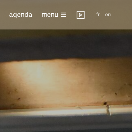
agenda
menu
fr
en