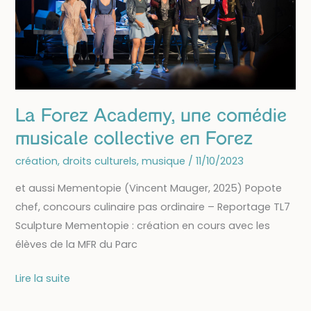
La Forez Academy, une comédie
musicale collective en Forez
création
,
droits culturels
,
musique
/
11/10/2023
et aussi Mementopie (Vincent Mauger, 2025) Popote
chef, concours culinaire pas ordinaire – Reportage TL7
Sculpture Mementopie : création en cours avec les
élèves de la MFR du Parc
La
Lire la suite
Forez