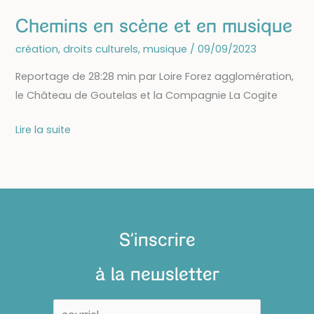
Chemins en scène et en musique
création
,
droits culturels
,
musique
/
09/09/2023
Reportage de 28:28 min par Loire Forez agglomération,
le Château de Goutelas et la Compagnie La Cogite
Chemins
Lire la suite
en
scène
et
en
musique
S'inscrire
à la newsletter