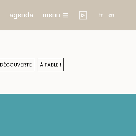
agenda
menu
fr
en
& DÉCOUVERTE
À TABLE !